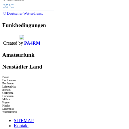
35°C
© Deutscher Wetterdienst
Funkbedingungen
Created by
PA4RM
Amateurfunk
Neustädter Land
Basse
Hochwasser
Bordernau
Leinebrücke
Borstel
Grillplatz
Dudensen
Mühle
Hagen
Kirche
Laderholz
Wassermühle
SITEMAP
Kontakt