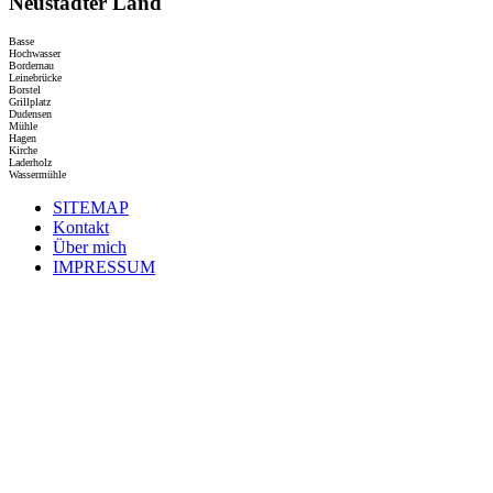
Neustädter Land
Basse
Hochwasser
Bordernau
Leinebrücke
Borstel
Grillplatz
Dudensen
Mühle
Hagen
Kirche
Laderholz
Wassermühle
SITEMAP
Kontakt
Über mich
IMPRESSUM