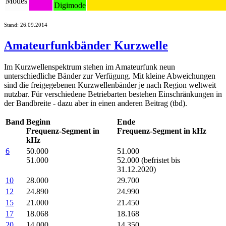
Modes
Digimode
Stand: 26.09.2014
Amateurfunkbänder Kurzwelle
Im Kurzwellenspektrum stehen im Amateurfunk neun
unterschiedliche Bänder zur Verfügung. Mit kleine Abweichungen
sind die freigegebenen Kurzwellenbänder je nach Region weltweit
nutzbar. Für verschiedene Betriebarten bestehen Einschränkungen in
der Bandbreite - dazu aber in einen anderen Beitrag (tbd).
Band
Beginn
Ende
Frequenz-Segment in
Frequenz-Segment in kHz
kHz
6
50.000
51.000
51.000
52.000 (befristet bis
31.12.2020)
10
28.000
29.700
12
24.890
24.990
15
21.000
21.450
17
18.068
18.168
20
14.000
14.350