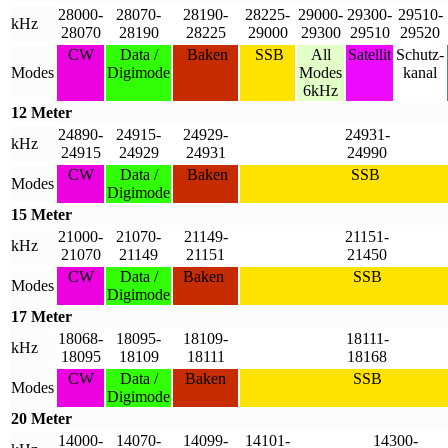
28000-
28070-
28190-
28225-
29000-
29300-
29510-
kHz
28070
28190
28225
29000
29300
29510
29520
CW
Data /
Baken
SSB
All
Satellit
Schutz-
Modes
Digimode
Modes
kanal
6kHz
12 Meter
24890-
24915-
24929-
24931-
kHz
24915
24929
24931
24990
CW
Data /
Baken
SSB
Modes
Digimode
15 Meter
21000-
21070-
21149-
21151-
kHz
21070
21149
21151
21450
CW
Data /
Baken
SSB
Modes
Digimode
17 Meter
18068-
18095-
18109-
18111-
kHz
18095
18109
18111
18168
CW
Data /
Baken
SSB
Modes
Digimode
20 Meter
14000-
14070-
14099-
14101-
14300-