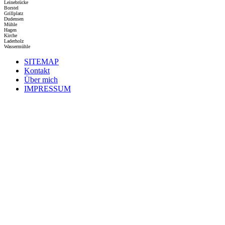
Leinebrücke
Borstel
Grillplatz
Dudensen
Mühle
Hagen
Kirche
Laderholz
Wassermühle
SITEMAP
Kontakt
Über mich
IMPRESSUM