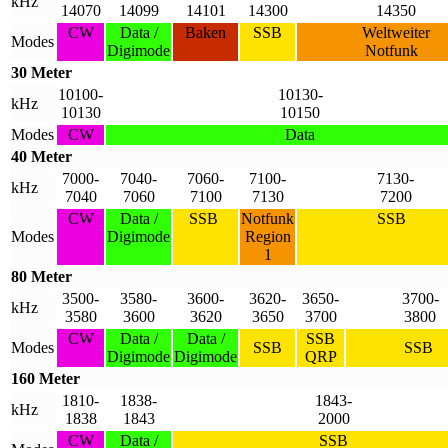
kHz
14070
14099
14101
14300
14350
CW
Data /
Baken
SSB
Weltweiter
Modes
Digimode
Notfunk
30 Meter
10100-
10130-
kHz
10130
10150
Modes
CW
Data
40 Meter
7000-
7040-
7060-
7100-
7130-
kHz
7040
7060
7100
7130
7200
CW
Data /
SSB
Notfunk
SSB
Modes
Digimode
Region
1
80 Meter
3500-
3580-
3600-
3620-
3650-
3700-
kHz
3580
3600
3620
3650
3700
3800
CW
Data /
Data /
SSB
Modes
SSB
SSB
Digimode
Digimode
QRP
160 Meter
1810-
1838-
1843-
kHz
1838
1843
2000
CW
Data /
SSB