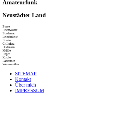
Amateurfunk
Neustädter Land
Basse
Hochwasser
Bordernau
Leinebrücke
Borstel
Grillplatz
Dudensen
Mühle
Hagen
Kirche
Laderholz
Wassermühle
SITEMAP
Kontakt
Über mich
IMPRESSUM