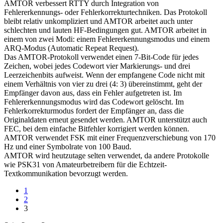
AMTOR verbessert RTTY durch Integration von
Fehlererkennungs- oder Fehlerkorrekturtechniken. Das Protokoll
bleibt relativ unkompliziert und AMTOR arbeitet auch unter
schlechten und lauten HF-Bedingungen gut. AMTOR arbeitet in
einem von zwei Modi: einem Fehlererkennungsmodus und einem
ARQ-Modus (Automatic Repeat Request).
Das AMTOR-Protokoll verwendet einen 7-Bit-Code für jedes
Zeichen, wobei jedes Codewort vier Markierungs- und drei
Leerzeichenbits aufweist. Wenn der empfangene Code nicht mit
einem Verhältnis von vier zu drei (4: 3) übereinstimmt, geht der
Empfänger davon aus, dass ein Fehler aufgetreten ist. Im
Fehlererkennungsmodus wird das Codewort gelöscht. Im
Fehlerkorrekturmodus fordert der Empfänger an, dass die
Originaldaten erneut gesendet werden. AMTOR unterstützt auch
FEC, bei dem einfache Bitfehler korrigiert werden können.
AMTOR verwendet FSK mit einer Frequenzverschiebung von 170
Hz und einer Symbolrate von 100 Baud.
AMTOR wird heutzutage selten verwendet, da andere Protokolle
wie PSK31 von Amateurbetreibern für die Echtzeit-
Textkommunikation bevorzugt werden.
1
2
3