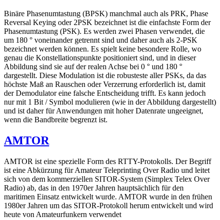
Binäre Phasenumtastung (BPSK) manchmal auch als PRK, Phase
Reversal Keying oder 2PSK bezeichnet ist die einfachste Form der
Phasenumtastung (PSK). Es werden zwei Phasen verwendet, die
um 180 ° voneinander getrennt sind und daher auch als 2-PSK
bezeichnet werden können. Es spielt keine besondere Rolle, wo
genau die Konstellationspunkte positioniert sind, und in dieser
Abbildung sind sie auf der realen Achse bei 0 ° und 180 °
dargestellt. Diese Modulation ist die robusteste aller PSKs, da das
höchste Maß an Rauschen oder Verzerrung erforderlich ist, damit
der Demodulator eine falsche Entscheidung trifft. Es kann jedoch
nur mit 1 Bit / Symbol modulieren (wie in der Abbildung dargestellt)
und ist daher für Anwendungen mit hoher Datenrate ungeeignet,
wenn die Bandbreite begrenzt ist.
AMTOR
AMTOR ist eine spezielle Form des RTTY-Protokolls. Der Begriff
ist eine Abkürzung für Amateur Teleprinting Over Radio und leitet
sich von dem kommerziellen SITOR-System (Simplex Telex Over
Radio) ab, das in den 1970er Jahren hauptsächlich für den
maritimen Einsatz entwickelt wurde. AMTOR wurde in den frühen
1980er Jahren um das SITOR-Protokoll herum entwickelt und wird
heute von Amateurfunkern verwendet