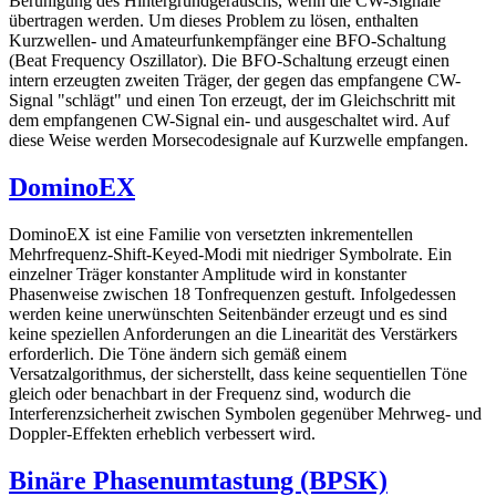
Beruhigung des Hintergrundgeräuschs, wenn die CW-Signale
übertragen werden. Um dieses Problem zu lösen, enthalten
Kurzwellen- und Amateurfunkempfänger eine BFO-Schaltung
(Beat Frequency Oszillator). Die BFO-Schaltung erzeugt einen
intern erzeugten zweiten Träger, der gegen das empfangene CW-
Signal "schlägt" und einen Ton erzeugt, der im Gleichschritt mit
dem empfangenen CW-Signal ein- und ausgeschaltet wird. Auf
diese Weise werden Morsecodesignale auf Kurzwelle empfangen.
DominoEX
DominoEX ist eine Familie von versetzten inkrementellen
Mehrfrequenz-Shift-Keyed-Modi mit niedriger Symbolrate. Ein
einzelner Träger konstanter Amplitude wird in konstanter
Phasenweise zwischen 18 Tonfrequenzen gestuft. Infolgedessen
werden keine unerwünschten Seitenbänder erzeugt und es sind
keine speziellen Anforderungen an die Linearität des Verstärkers
erforderlich. Die Töne ändern sich gemäß einem
Versatzalgorithmus, der sicherstellt, dass keine sequentiellen Töne
gleich oder benachbart in der Frequenz sind, wodurch die
Interferenzsicherheit zwischen Symbolen gegenüber Mehrweg- und
Doppler-Effekten erheblich verbessert wird.
Binäre Phasenumtastung (BPSK)