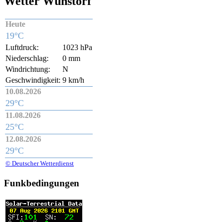
Wetter Wunstorf
Heute
19°C
Luftdruck:
1023 hPa
Niederschlag:
0 mm
Windrichtung:
N
Geschwindigkeit:
9 km/h
10.08.2026
29°C
11.08.2026
25°C
12.08.2026
29°C
© Deutscher Wetterdienst
Funkbedingungen