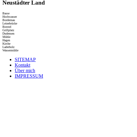
Neustädter Land
Basse
Hochwasser
Bordernau
Leinebrücke
Borstel
Grillplatz
Dudensen
Mühle
Hagen
Kirche
Laderholz
Wassermühle
SITEMAP
Kontakt
Über mich
IMPRESSUM