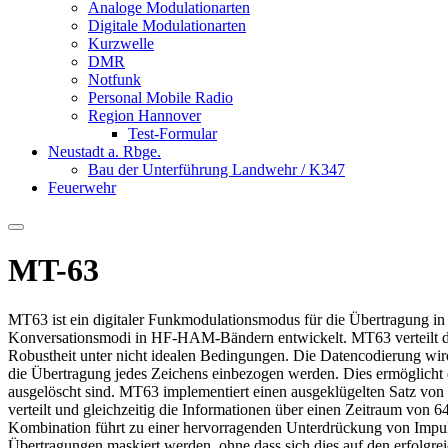
Analoge Modulationarten
Digitale Modulationarten
Kurzwelle
DMR
Notfunk
Personal Mobile Radio
Region Hannover
Test-Formular
Neustadt a. Rbge.
Bau der Unterführung Landwehr / K347
Feuerwehr
MT-63
MT63 ist ein digitaler Funkmodulationsmodus für die Übertragung i
Konversationsmodi in HF-HAM-Bändern entwickelt. MT63 verteilt die
Robustheit unter nicht idealen Bedingungen. Die Datencodierung wi
die Übertragung jedes Zeichens einbezogen werden. Dies ermöglicht 
ausgelöscht sind. MT63 implementiert einen ausgeklügelten Satz von 
verteilt und gleichzeitig die Informationen über einen Zeitraum von
Kombination führt zu einer hervorragenden Unterdrückung von Impuls
Übertragungen maskiert werden, ohne dass sich dies auf den erfolg