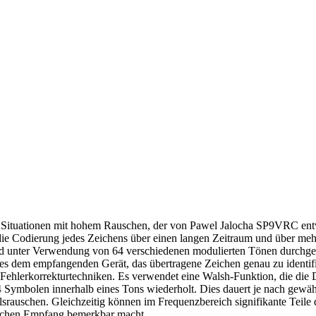
n Situationen mit hohem Rauschen, der von Pawel Jalocha SP9VRC entw
 Codierung jedes Zeichens über einen langen Zeitraum und über mehre
rd unter Verwendung von 64 verschiedenen modulierten Tönen durchgef
es dem empfangenden Gerät, das übertragene Zeichen genau zu identifi
Fehlerkorrekturtechniken. Es verwendet eine Walsh-Funktion, die die 
 64 Symbolen innerhalb eines Tons wiederholt. Dies dauert je nach ge
rauschen. Gleichzeitig können im Frequenzbereich signifikante Teile
reichen Empfang bemerkbar macht.