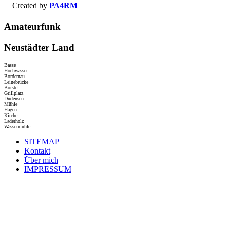
Created by
PA4RM
Amateurfunk
Neustädter Land
Basse
Hochwasser
Bordernau
Leinebrücke
Borstel
Grillplatz
Dudensen
Mühle
Hagen
Kirche
Laderholz
Wassermühle
SITEMAP
Kontakt
Über mich
IMPRESSUM